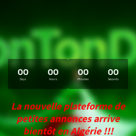
00
00
00
00
Days
Hours
Minutes
Seconds
La nouvelle plateforme de
petites annonces arrive
bientôt en Algérie !!!