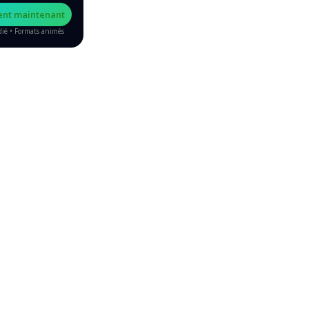
ent maintenant
dié • Formats animés