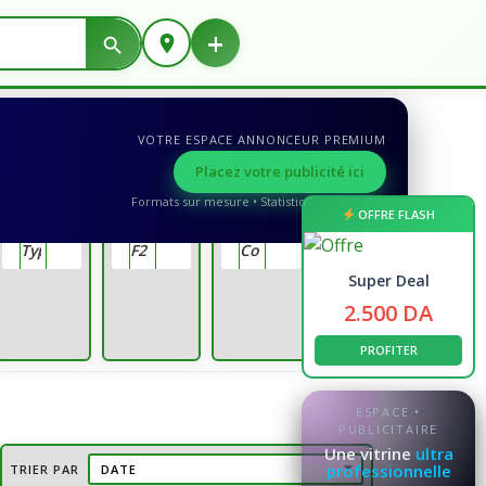
+
VOTRE ESPACE ANNONCEUR PREMIUM
Placez votre publicité ici
Formats sur mesure • Statistiques détaillées
OFFRE FLASH
Super Deal
Rechercher
2.500 DA
PROFITER
ESPACE •
PUBLICITAIRE
Une vitrine
ultra
professionnelle
TRIER PAR
DATE