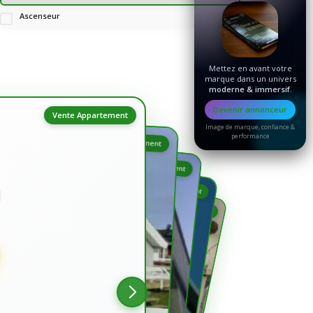
Ascenseur
Mettez en avant votre
marque dans un univers
moderne & immersif
.
Devenir annonceur
Vente Appartement
Image de marque, confiance &
performance
Vente Appartement
Vente Appartement
Vente Appartement
Vente Appartement