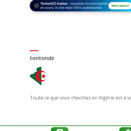
TontonDZ évolue
: nouvelles fonctionnalités
Votre pub ici
en cours, le site reste 100% opérationnel.
tontondz
Toute ce que vous cherchez en Algérie est à v
Conditions d’utilisation
politique de confide