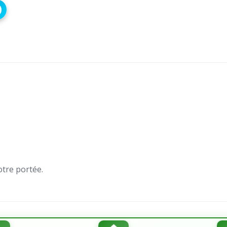
otre portée.
ntialité
Contact
Boutiques