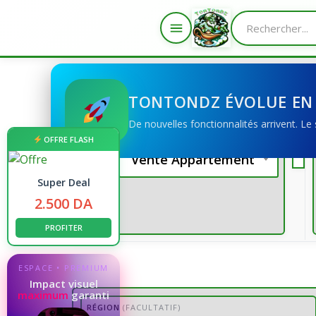
Skip
to
TONTONDZ ÉVOLUE EN
content
De nouvelles fonctionnalités arrivent. Le
OFFRE FLASH
Vente Appartement
Super Deal
2.500 DA
PROFITER
ESPACE • PREMIUM
Impact visuel
maximum
garanti
RÉGION
(FACULTATIF)