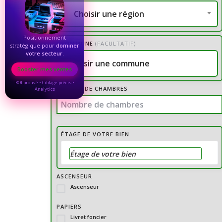
Choisir une région
Positionnement
COMMUNE
(FACULTATIF)
stratégique pour
dominer
votre secteur
.
Choisir une commune
Booster mes ventes
ROI prouvé • Ciblage précis •
NOMBRE DE CHAMBRES
Analytics
ÉTAGE DE VOTRE BIEN
ASCENSEUR
Ascenseur
PAPIERS
Livret foncier