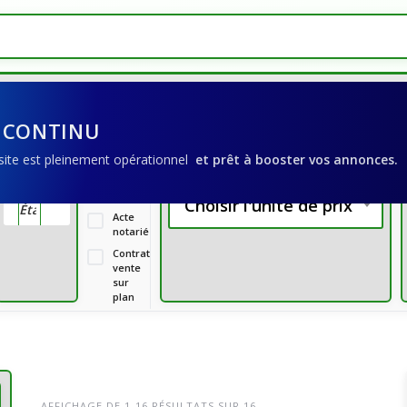
 CONTINU
 site est pleinement opérationnel
et prêt à booster vos annonces.
Livret
foncier
Choisir l'unité de prix
Acte
notarié
Contrat
vente
sur
plan
AFFICHAGE DE 1-16 RÉSULTATS SUR 16