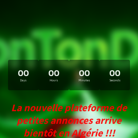
00
00
00
00
Days
Hours
Minutes
Seconds
La nouvelle plateforme de
petites annonces arrive
bientôt en Algérie !!!