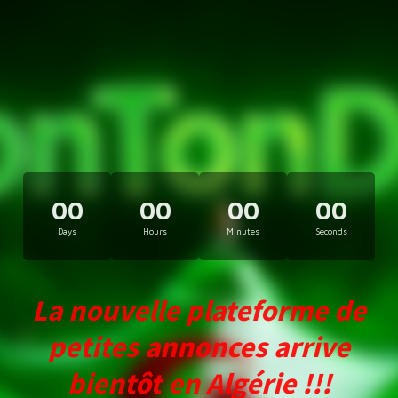
00
00
00
00
Days
Hours
Minutes
Seconds
La nouvelle plateforme de
petites annonces arrive
bientôt en Algérie !!!