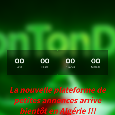
00
00
00
00
Days
Hours
Minutes
Seconds
La nouvelle plateforme de
petites annonces arrive
bientôt en Algérie !!!